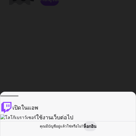
เปิดในแอพ
ใช้งานเว็บต่อไป
ล็อกอิน
คุณมีบัญชีอยู่แล้วใช่หรือไม่?
หน้าแรก
เรียกดู
กิจกรรม
โปรไฟล์