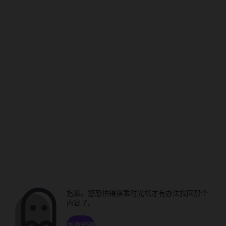
抱歉。您恐怕得搭乘时光机才有办法找回那个
内容了。
浏览频道