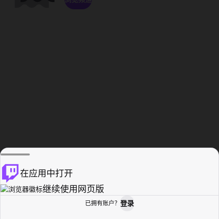
在应用中打开
继续使用网页版
登录
已拥有账户？
主页
浏览
活动纪录
个人资料