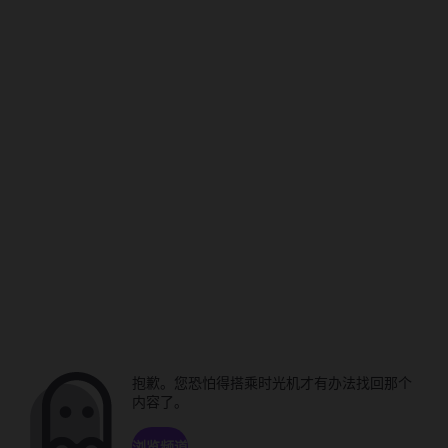
抱歉。您恐怕得搭乘时光机才有办法找回那个
内容了。
浏览频道