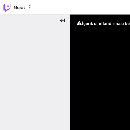
⌥
P
Gözat
İçerik sınıflandırması b