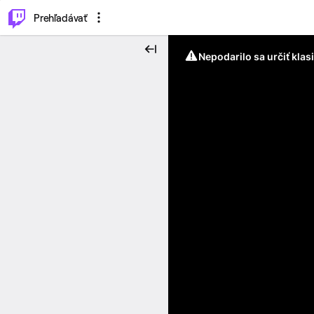
..
⌥
P
Prehľadávať
Nepodarilo sa určiť klas