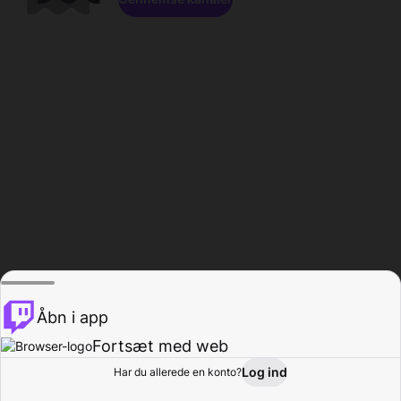
Åbn i app
Fortsæt med web
Log ind
Har du allerede en konto?
Hjem
Gennemse
Aktivitet
Profil