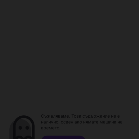
Съжаляваме. Това съдържание не е
налично, освен ако нямате машина на
времето.