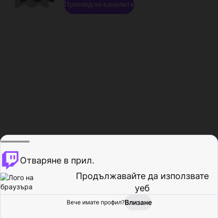
Преглед на каналите
Отваряне в прил.
Продължавайте да използвате
уеб
Влизане
Вече имате профил?
Начало
Преглед
Активност
Профил