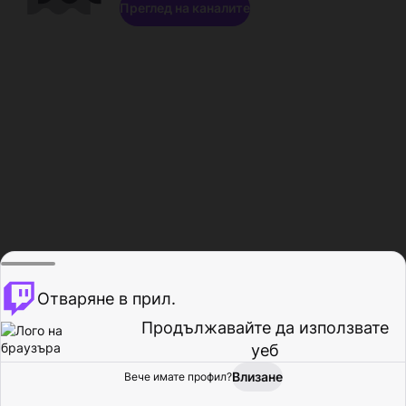
Преглед на каналите
Отваряне в прил.
Продължавайте да използвате
уеб
Влизане
Вече имате профил?
Начало
Преглед
Активност
Профил