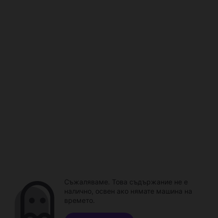
Съжаляваме. Това съдържание не е
налично, освен ако нямате машина на
времето.