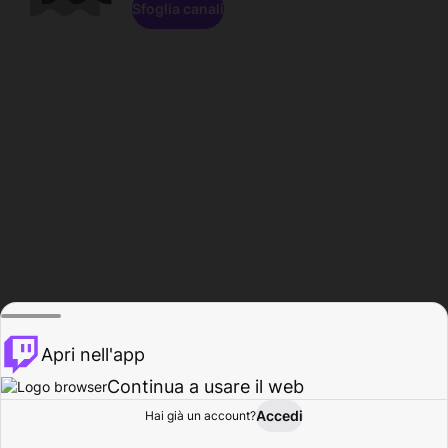
Sfoglia canali
Apri nell'app
Continua a usare il web
Accedi
Hai già un account?
Base
Sfoglia
Attività
Profilo