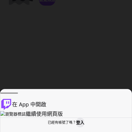
在 App 中開啟
繼續使用網頁版
登入
已經有帳號了嗎？
創作者基地
瀏覽
活動紀錄
個人檔案