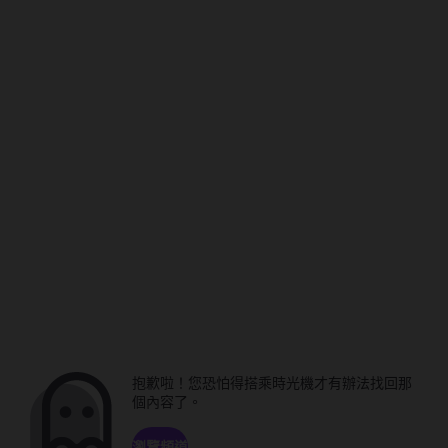
抱歉啦！您恐怕得搭乘時光機才有辦法找回那
個內容了。
瀏覽頻道