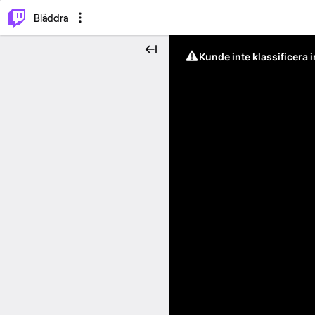
⌥
P
Bläddra
Kunde inte klassificera 