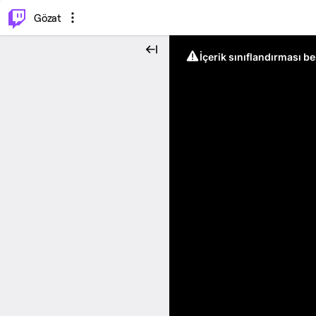
⌥
P
Gözat
İçerik sınıflandırması b