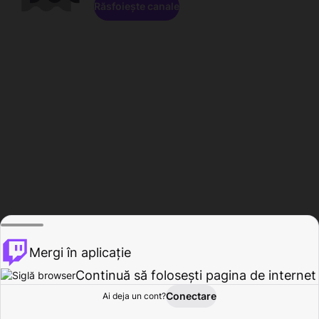
Răsfoiește canale
Mergi în aplicație
Continuă să folosești pagina de internet
Conectare
Ai deja un cont?
Acasă
Răsfoire
Activitate
Profil