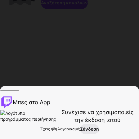
Αναζήτηση καναλιών
Μπες στο App
Συνέχισε να χρησιμοποιείς
την έκδοση ιστού
Σύνδεση
Έχεις ήδη λογαριασμό;
Αρχική σελίδα
Περιήγηση
Δραστηριότητα
Προφίλ