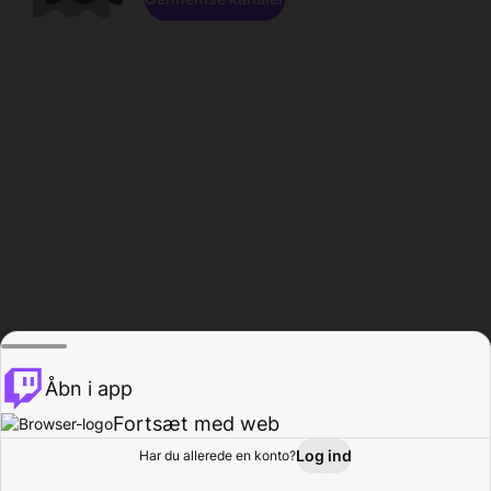
Åbn i app
Fortsæt med web
Log ind
Har du allerede en konto?
Hjem
Gennemse
Aktivitet
Profil