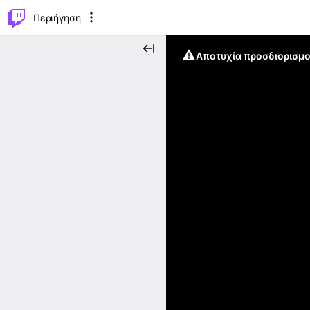
..
⌥
P
Περιήγηση
Αποτυχία προσδιορισμο