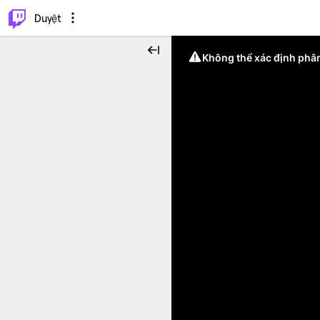
.
⌥
P
Duyệt
Không thể xác định phân