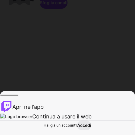
Sfoglia canali
Apri nell'app
Continua a usare il web
Accedi
Hai già un account?
Base
Sfoglia
Attività
Profilo