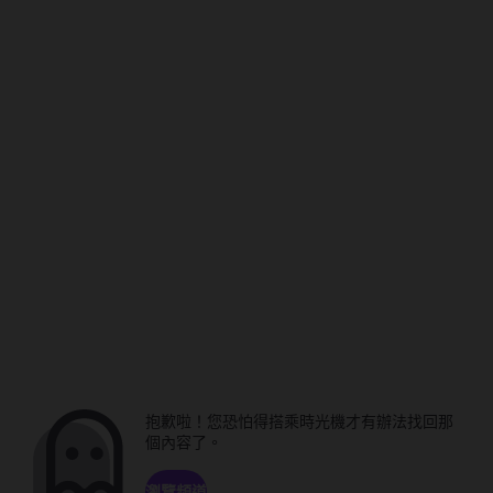
抱歉啦！您恐怕得搭乘時光機才有辦法找回那
個內容了。
瀏覽頻道