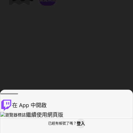
在 App 中開啟
繼續使用網頁版
登入
已經有帳號了嗎？
創作者基地
瀏覽
活動紀錄
個人檔案