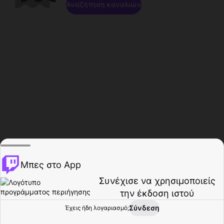
Αναζήτηση καναλιών
Μπες στο App
Συνέχισε να χρησιμοποιείς
την έκδοση ιστού
Σύνδεση
Έχεις ήδη λογαριασμό;
Αρχική σελίδα
Περιήγηση
Δραστηριότητα
Προφίλ