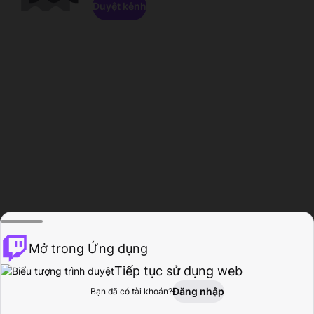
Duyệt kênh
Mở trong Ứng dụng
Tiếp tục sử dụng web
Đăng nhập
Bạn đã có tài khoản?
Trang chủ
Duyệt
Hoạt động
Hồ sơ