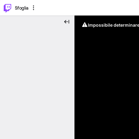
⌥
P
Sfoglia
Impossibile determinare