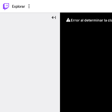
⌥
P
Explorar
Error al determinar la c