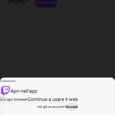
Sfoglia canali
Apri nell'app
Continua a usare il web
Accedi
Hai già un account?
Base
Sfoglia
Attività
Profilo