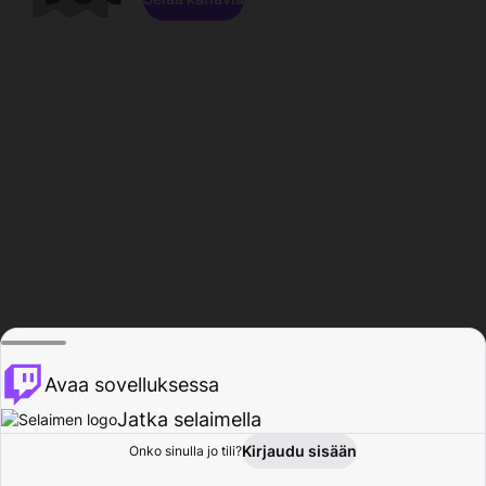
Avaa sovelluksessa
Jatka selaimella
Kirjaudu sisään
Onko sinulla jo tili?
Koti
Selaa
Toiminta
Profiili