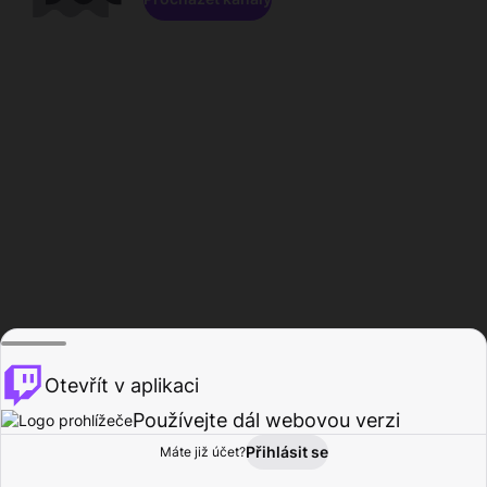
Otevřít v aplikaci
Používejte dál webovou verzi
Přihlásit se
Máte již účet?
Domů
Procházet
Aktivita
Profil