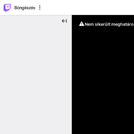
⌥
P
Böngészés
Nem sikerült meghatáro