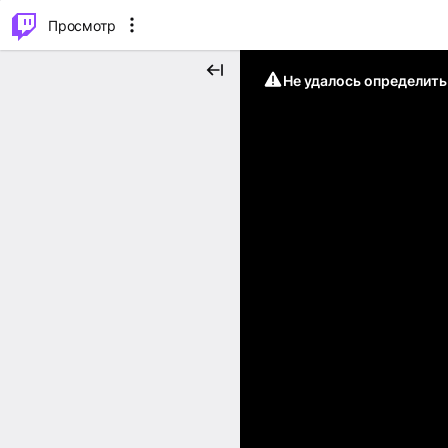
.
⌥
P
Просмотр
Не удалось определит