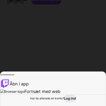
Åbn i app
Fortsæt med web
Log ind
Har du allerede en konto?
Hjem
Gennemse
Aktivitet
Profil