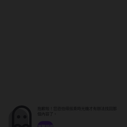
抱歉啦！您恐怕得搭乘時光機才有辦法找回那
個內容了。
瀏覽頻道