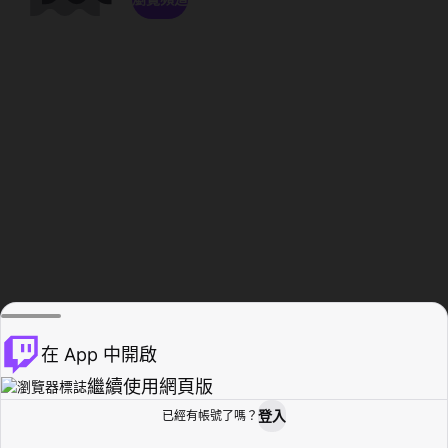
在 App 中開啟
繼續使用網頁版
登入
已經有帳號了嗎？
創作者基地
瀏覽
活動紀錄
個人檔案