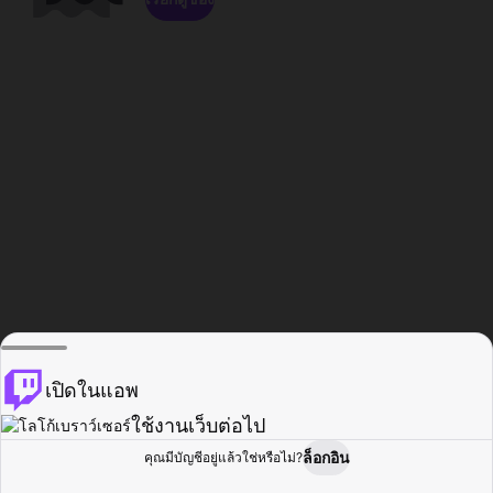
เปิดในแอพ
ใช้งานเว็บต่อไป
ล็อกอิน
คุณมีบัญชีอยู่แล้วใช่หรือไม่?
หน้าแรก
เรียกดู
กิจกรรม
โปรไฟล์