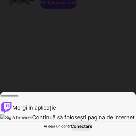
Răsfoiește canale
Mergi în aplicație
Continuă să folosești pagina de internet
Conectare
Ai deja un cont?
Acasă
Răsfoire
Activitate
Profil