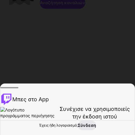
Αναζήτηση καναλιών
Μπες στο App
Συνέχισε να χρησιμοποιείς
την έκδοση ιστού
Σύνδεση
Έχεις ήδη λογαριασμό;
Αρχική σελίδα
Περιήγηση
Δραστηριότητα
Προφίλ