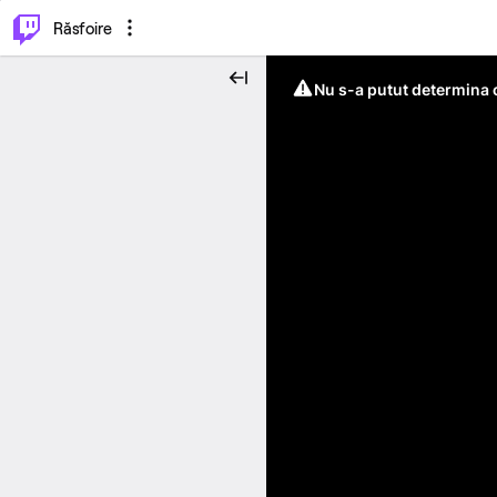
⌥
P
Răsfoire
Nu s-a putut determina c