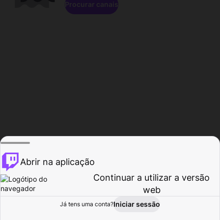
Procurar canais
Abrir na aplicação
Continuar a utilizar a versão
web
Iniciar sessão
Já tens uma conta?
Página inicial
Procurar
Atividade
Perfil