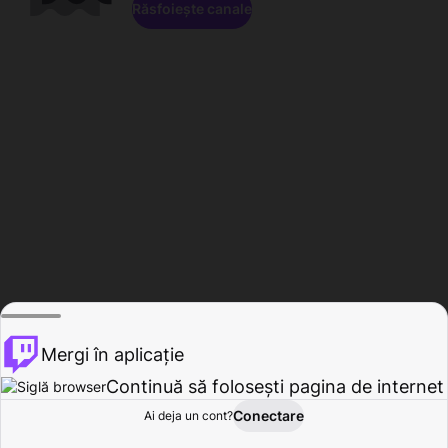
Răsfoiește canale
Mergi în aplicație
Continuă să folosești pagina de internet
Conectare
Ai deja un cont?
Acasă
Răsfoire
Activitate
Profil