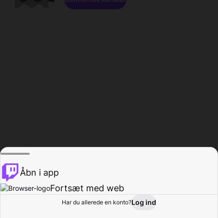
Åbn i app
Fortsæt med web
Log ind
Har du allerede en konto?
Hjem
Gennemse
Aktivitet
Profil