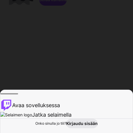
Avaa sovelluksessa
Jatka selaimella
Kirjaudu sisään
Onko sinulla jo tili?
Koti
Selaa
Toiminta
Profiili