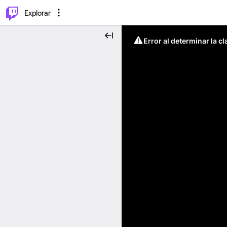
⌥
P
Explorar
Error al determinar la c