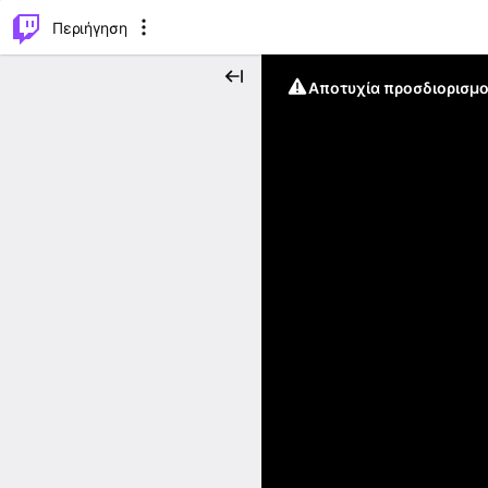
..
⌥
P
Περιήγηση
Αποτυχία προσδιορισμο