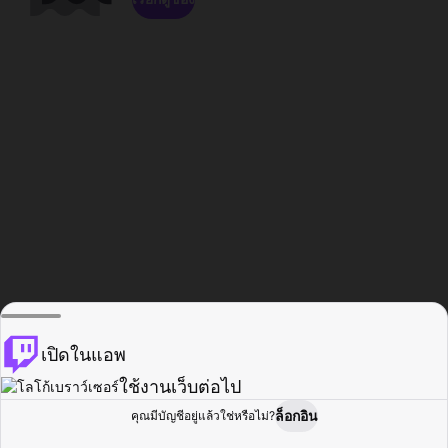
เปิดในแอพ
ใช้งานเว็บต่อไป
ล็อกอิน
คุณมีบัญชีอยู่แล้วใช่หรือไม่?
หน้าแรก
เรียกดู
กิจกรรม
โปรไฟล์