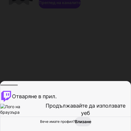
Преглед на каналите
Отваряне в прил.
Продължавайте да използвате
уеб
Влизане
Вече имате профил?
Начало
Преглед
Активност
Профил