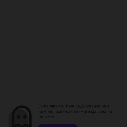
Съжаляваме. Това съдържание не е
налично, освен ако нямате машина на
времето.