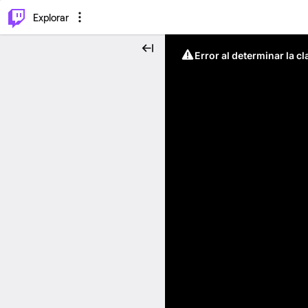
⌥
P
Explorar
Error al determinar la c