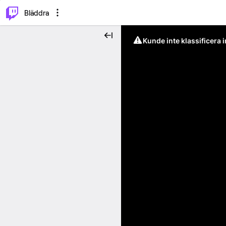
⌥
P
Bläddra
Kunde inte klassificera 