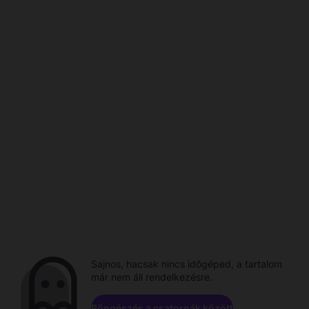
Sajnos, hacsak nincs időgéped, a tartalom
már nem áll rendelkezésre.
Böngészés a csatornák között