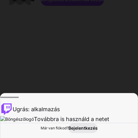
Ugrás: alkalmazás
Továbbra is használd a netet
Bejelentkezés
Már van fiókod?
Főoldal
Böngészés
Tevékenység
Profil