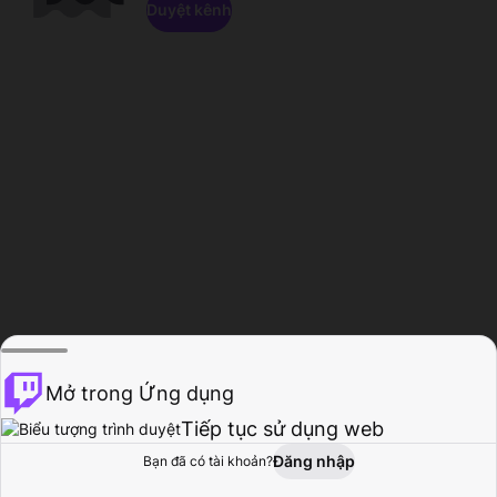
Duyệt kênh
Mở trong Ứng dụng
Tiếp tục sử dụng web
Đăng nhập
Bạn đã có tài khoản?
Trang chủ
Duyệt
Hoạt động
Hồ sơ