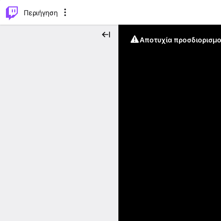
..
⌥
P
Περιήγηση
Αποτυχία προσδιορισμο