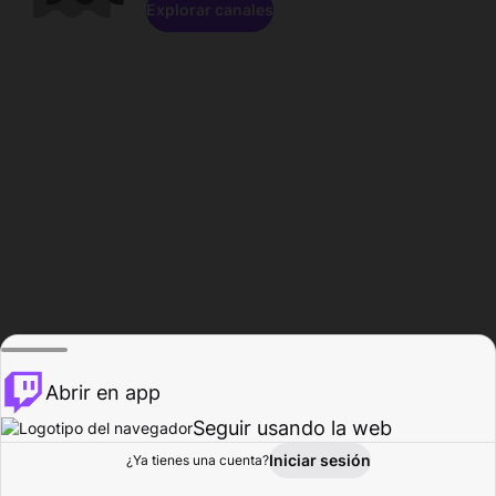
Explorar canales
Abrir en app
Seguir usando la web
Iniciar sesión
Página del
¿Ya tienes una cuenta?
Explorar
Actividad
Perfil
Creador