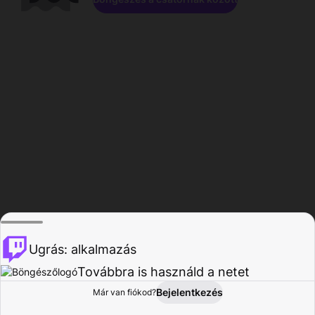
Ugrás: alkalmazás
Továbbra is használd a netet
Bejelentkezés
Már van fiókod?
Főoldal
Böngészés
Tevékenység
Profil