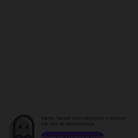
Sajnos, hacsak nincs időgéped, a tartalom
már nem áll rendelkezésre.
Böngészés a csatornák között