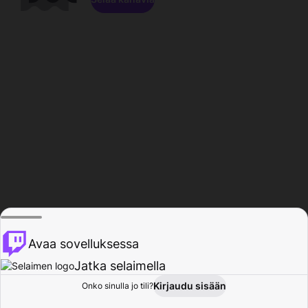
Avaa sovelluksessa
Jatka selaimella
Kirjaudu sisään
Onko sinulla jo tili?
Koti
Selaa
Toiminta
Profiili